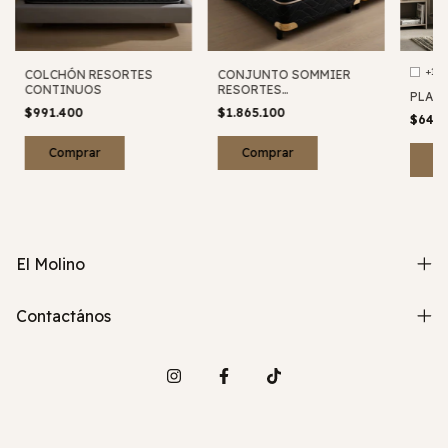
+1
COLCHÓN RESORTES
CONJUNTO SOMMIER
CONTINUOS
RESORTES
PLACA
INDIVIDUALES
$991.400
$1.865.100
$646
Comprar
Comprar
C
El Molino
Contactános