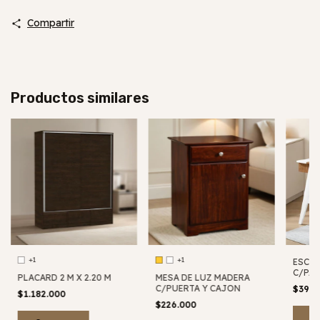
Compartir
Productos similares
+1
+1
ESCR
C/PAS
PLACARD 2 M X 2.20 M
MESA DE LUZ MADERA
GABE
C/PUERTA Y CAJON
$397.
$1.182.000
$226.000